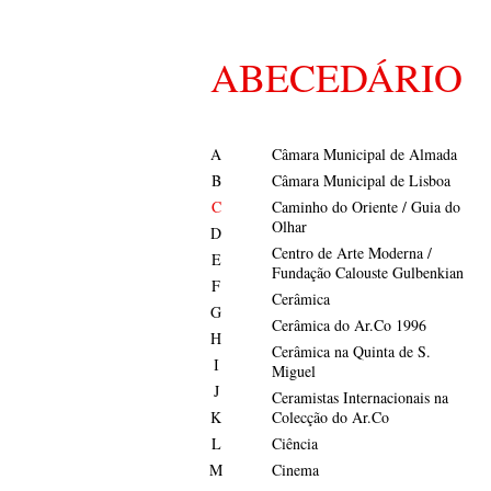
ABECEDÁRIO
A
Câmara Municipal de Almada
B
Câmara Municipal de Lisboa
C
Caminho do Oriente / Guia do
Olhar
D
Centro de Arte Moderna /
E
Fundação Calouste Gulbenkian
F
Cerâmica
G
Cerâmica do Ar.Co 1996
H
Cerâmica na Quinta de S.
I
Miguel
J
Ceramistas Internacionais na
K
Colecção do Ar.Co
L
Ciência
M
Cinema