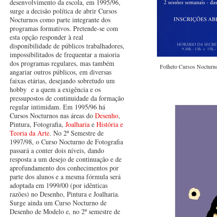
desenvolvimento da escola, em 1995/96,
surge a decisão política de abrir Cursos
Nocturnos como parte integrante dos
programas formativos. Pretende-se com
esta opção responder à real
disponibilidade de públicos trabalhadores,
impossibilitados de frequentar a maioria
dos programas regulares, mas também
Folheto Cursos Nocturno
angariar outros públicos, em diversas
faixas etárias, desejando sobretudo um
hobby e a quem a exigência e os
pressupostos de continuidade da formação
regular intimidam. Em 1995/96 há
Cursos Nocturnos nas áreas do
Desenho
,
Pintura, Fotografia,
Joalharia
e
História e
Teoria da Arte
. No 2º Semestre de
1997/98, o Curso Nocturno de Fotografia
passará a conter dois níveis, dando
resposta a um desejo de continuação e de
aprofundamento dos conhecimentos por
parte dos alunos e a mesma fórmula será
adoptada em 1999/00 (por idênticas
razões) no Desenho, Pintura e Joalharia.
Surge ainda um Curso Nocturno de
Desenho de Modelo e, no 2º semestre de