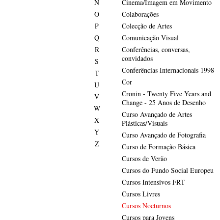
N
Cinema/Imagem em Movimento
O
Colaborações
P
Colecção de Artes
Q
Comunicação Visual
R
Conferências, conversas,
convidados
S
Conferências Internacionais 1998
T
Cor
U
Cronin - Twenty Five Years and
V
Change - 25 Anos de Desenho
W
Curso Avançado de Artes
X
Plásticas/Visuais
Y
Curso Avançado de Fotografia
Z
Curso de Formação Básica
Cursos de Verão
Cursos do Fundo Social Europeu
Cursos Intensivos FRT
Cursos Livres
Cursos Nocturnos
Cursos para Jovens