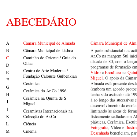
ABECEDÁRIO
A
Câmara Municipal de Almada
Câmara Municipal de Alm
B
Câmara Municipal de Lisboa
A parte substancial das act
Ar.Co na margem Sul inici
C
Caminho do Oriente / Guia do
década de 80, com o lanç
Olhar
D
programas de formação e
Centro de Arte Moderna /
E
Vidro
e
Escultura
na
Quint
Fundação Calouste Gulbenkian
Miguel
. O apoio da Câmar
F
Cerâmica
Almada está presente desd
G
(embora um acordo protoc
Cerâmica do Ar.Co 1996
H
tenha sido assinado até 19
Cerâmica na Quinta de S.
á ao longo das sucessivas e
I
Miguel
desenvolvimento da escola
J
Ceramistas Internacionais na
limitando às áreas de form
K
Colecção do Ar.Co
físicamente sediadas em A
plásticas, Cerâmica, Escult
L
Ciência
Fotografia
, Video e
Ilustr
M
Cinema
Desenhada
beneficiam, par