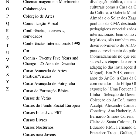
N
Cinema/Imagem em Movimento
divulgação pública, de eq
culturais como a Casa da C
O
Colaborações
da Cultura, a Galeria Muni
P
Colecção de Artes
Almada e o Solar dos Zaga
Q
Comunicação Visual
pontuais da CMA destinad
pedagógicos especializados 
R
Conferências, conversas,
internacionais, bem como 
convidados
S
logísticos, são também cru
Conferências Internacionais 1998
T
desenvolvimento do Ar.Co 
Cor
para o crescimento do pól
U
(nomeadamente no que resp
Cronin - Twenty Five Years and
V
sucessivas etapas de constr
Change - 25 Anos de Desenho
W
adaptação das instalações 
Curso Avançado de Artes
Miguel). Em 2018, comem
X
Plásticas/Visuais
anos do Ar.Co, a Casa da C
Y
Curso Avançado de Fotografia
com curadoria de Filipa Ol
Z
exposição "Uma Pequena H
Curso de Formação Básica
Linha - Selecção de Desen
Cursos de Verão
Colecção do Ar.Co", mostr
Cursos do Fundo Social Europeu
A.calpi, Alexandre Camar
Conefrey, Ana Hatherly, A
Cursos Intensivos FRT
Bernardo Simões Correia,
Cursos Livres
Claire de Santa Coloma, D
Cursos Nocturnos
Eduardo F.M., Fernando C
Francisco Tropa, Gaëtan, 
Cursos para Jovens