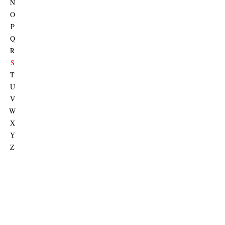
N
O
P
Q
R
S
T
U
V
W
X
Y
Z