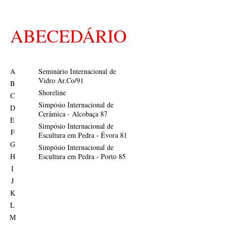
ABECEDÁRIO
A
Seminário Internacional de
Vidro Ar.Co/91
B
Shoreline
C
Simpósio Internacional de
D
Cerâmica - Alcobaça 87
E
Simpósio Internacional de
F
Escultura em Pedra - Évora 81
G
Simpósio Internacional de
H
Escultura em Pedra - Porto 85
I
J
K
L
M