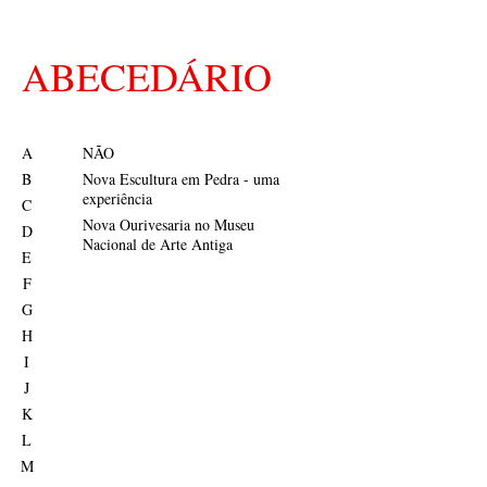
ABECEDÁRIO
A
NÃO
B
Nova Escultura em Pedra - uma
experiência
C
Nova Ourivesaria no Museu
D
Nacional de Arte Antiga
E
F
G
H
I
J
K
L
M