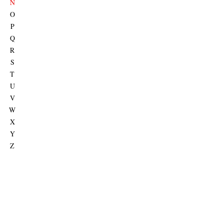
N
O
P
Q
R
S
T
U
V
W
X
Y
Z