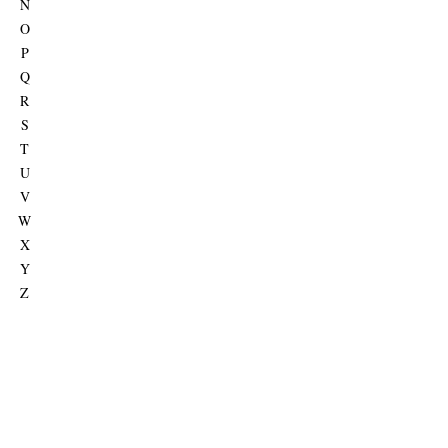
N
O
P
Q
R
S
T
U
V
W
X
Y
Z