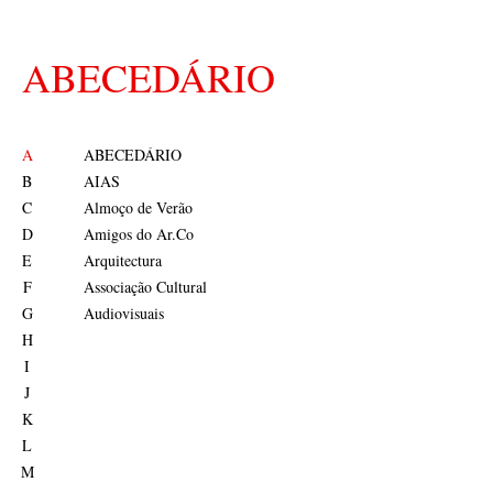
ABECEDÁRIO
A
ABECEDÁRIO
B
AIAS
C
Almoço de Verão
D
Amigos do Ar.Co
E
Arquitectura
F
Associação Cultural
G
Audiovisuais
H
I
J
K
L
M