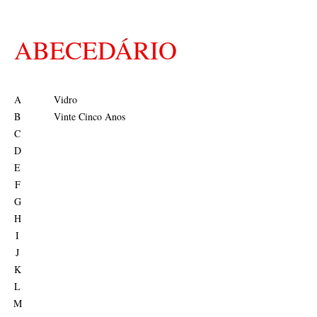
ABECEDÁRIO
A
Vidro
B
Vinte Cinco Anos
C
D
E
F
G
H
I
J
K
L
M