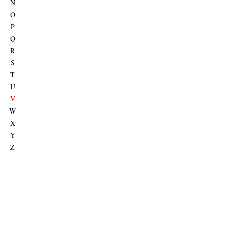
N
O
P
Q
R
S
T
U
V
W
X
Y
Z