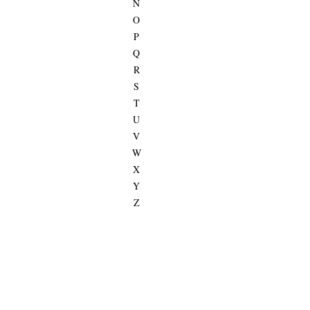
N
O
P
Q
R
S
T
U
V
W
X
Y
Z