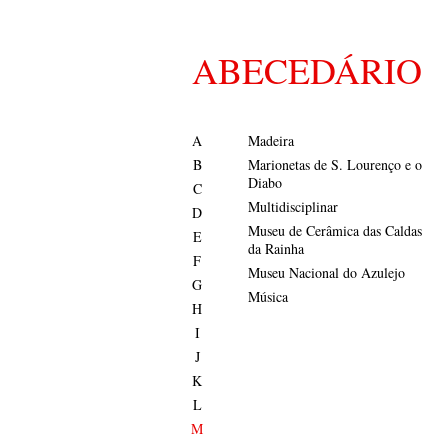
ABECEDÁRIO
A
Madeira
B
Marionetas de S. Lourenço e o
Diabo
C
Multidisciplinar
D
Museu de Cerâmica das Caldas
E
da Rainha
F
Museu Nacional do Azulejo
G
Música
H
I
J
K
L
M