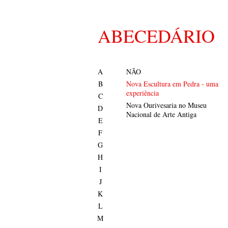
ABECEDÁRIO
A
NÃO
B
Nova Escultura em Pedra - uma
experiência
C
Nova Ourivesaria no Museu
D
Nacional de Arte Antiga
E
F
G
H
I
J
K
L
M