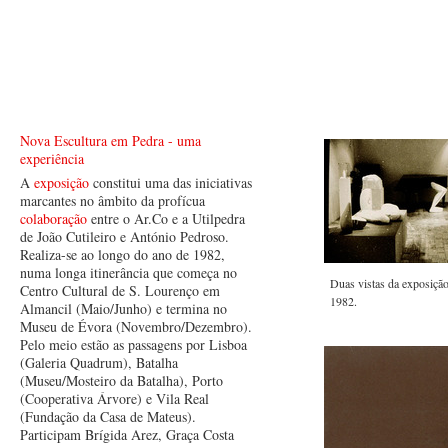
Nova Escultura em Pedra - uma
experiência
A
exposição
constitui uma das iniciativas
marcantes no âmbito da profícua
colaboração
entre o Ar.Co e a Utilpedra
de João Cutileiro e António Pedroso.
Realiza-se ao longo do ano de 1982,
numa longa itinerância que começa no
Duas vistas da exposiçã
Centro Cultural de S. Lourenço em
1982.
Almancil (Maio/Junho) e termina no
Museu de Évora (Novembro/Dezembro).
Pelo meio estão as passagens por Lisboa
(Galeria Quadrum), Batalha
(Museu/Mosteiro da Batalha), Porto
(Cooperativa Árvore) e Vila Real
(Fundação da Casa de Mateus).
Participam Brígida Arez, Graça Costa