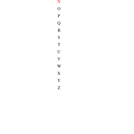
N
O
P
Q
R
S
T
U
V
W
X
Y
Z