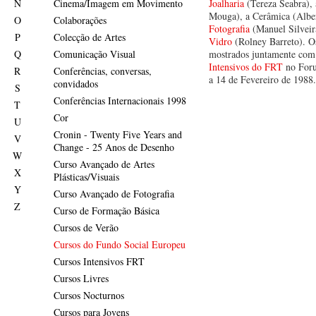
N
Cinema/Imagem em Movimento
Joalharia
(Tereza Seabra),
Mouga), a Cerâmica (Alber
O
Colaborações
Fotografia
(Manuel Silveir
P
Colecção de Artes
Vidro
(Rolney Barreto). Os
Q
Comunicação Visual
mostrados juntamente com
Intensivos do FRT
no Foru
R
Conferências, conversas,
a 14 de Fevereiro de 1988
convidados
S
Conferências Internacionais 1998
T
Cor
U
Cronin - Twenty Five Years and
V
Change - 25 Anos de Desenho
W
Curso Avançado de Artes
X
Plásticas/Visuais
Y
Curso Avançado de Fotografia
Z
Curso de Formação Básica
Cursos de Verão
Cursos do Fundo Social Europeu
Cursos Intensivos FRT
Cursos Livres
Cursos Nocturnos
Cursos para Jovens