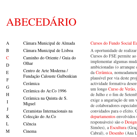
ABECEDÁRIO
A
Câmara Municipal de Almada
Cursos do Fundo Social E
B
Câmara Municipal de Lisboa
A oportunidade de realizar
Cursos do FSE permite ao
C
Caminho do Oriente / Guia do
implementar algumas muda
Olhar
D
ambicionadas (o arranque d
Centro de Arte Moderna /
E
da
Cerâmica
, nomeadament
Fundação Calouste Gulbenkian
plausível por via deste pro
F
Cerâmica
actividade formativa dese
G
um longo
Curso de Verão
,
Cerâmica do Ar.Co 1996
H
de Julho e o fim de Setem
Cerâmica na Quinta de S.
exige a angariação de um 
I
Miguel
de colaboradores especial
J
Ceramistas Internacionais na
convidados para o efeito. 
K
Colecção do Ar.Co
departamentos
envolvidos 
responsáveis) são o
Design
L
Ciência
Simões), a
Escultura
(Graç
M
Cinema
Cabral), o
Desenho
(Ana L