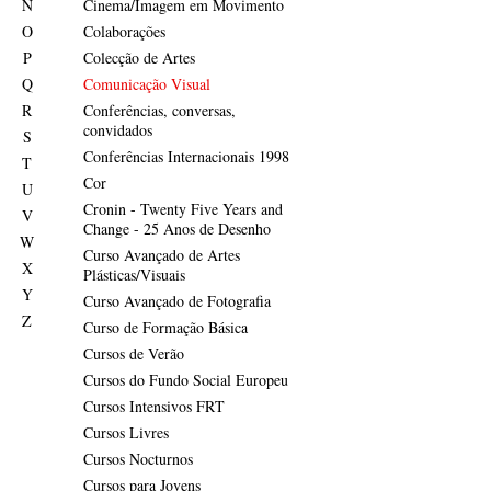
N
Cinema/Imagem em Movimento
O
Colaborações
P
Colecção de Artes
Q
Comunicação Visual
R
Conferências, conversas,
convidados
S
Conferências Internacionais 1998
T
Cor
U
Cronin - Twenty Five Years and
V
Change - 25 Anos de Desenho
W
Curso Avançado de Artes
X
Plásticas/Visuais
Y
Curso Avançado de Fotografia
Z
Curso de Formação Básica
Cursos de Verão
Cursos do Fundo Social Europeu
Cursos Intensivos FRT
Cursos Livres
Cursos Nocturnos
Cursos para Jovens