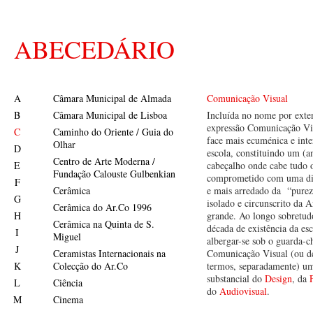
ABECEDÁRIO
A
Câmara Municipal de Almada
Comunicação Visual
B
Câmara Municipal de Lisboa
Incluída no nome por exte
expressão Comunicação Vis
C
Caminho do Oriente / Guia do
face mais ecuménica e inte
Olhar
D
escola, constituindo um (
Centro de Arte Moderna /
E
cabeçalho onde cabe tudo 
Fundação Calouste Gulbenkian
comprometido com uma di
F
Cerâmica
e mais arredado da “pureza
G
isolado e circunscrito da 
Cerâmica do Ar.Co 1996
H
grande. Ao longo sobretud
Cerâmica na Quinta de S.
década de existência da es
I
Miguel
albergar-se sob o guarda-c
J
Ceramistas Internacionais na
Comunicação Visual (ou d
K
Colecção do Ar.Co
termos, separadamente) um
substancial do
Design
, da
L
Ciência
do
Audiovisual
.
M
Cinema