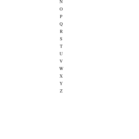
N
O
P
Q
R
S
T
U
V
W
X
Y
Z