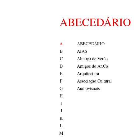
ABECEDÁRIO
A
ABECEDÁRIO
B
AIAS
C
Almoço de Verão
D
Amigos do Ar.Co
E
Arquitectura
F
Associação Cultural
G
Audiovisuais
H
I
J
K
L
M