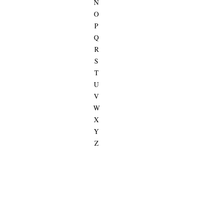
N
O
P
Q
R
S
T
U
V
W
X
Y
Z