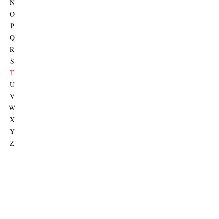
N
O
P
Q
R
S
T
U
V
W
X
Y
Z