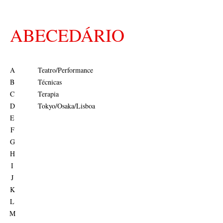
ABECEDÁRIO
A
Teatro/Performance
B
Técnicas
C
Terapia
D
Tokyo/Osaka/Lisboa
E
F
G
H
I
J
K
L
M