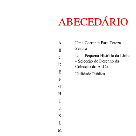
ABECEDÁRIO
A
Uma Corrente Para Tereza
Seabra
B
Uma Pequena História da Linha
C
- Selecção de Desenho da
D
Colecção do Ar.Co
E
Utilidade Pública
F
G
H
I
J
K
L
M