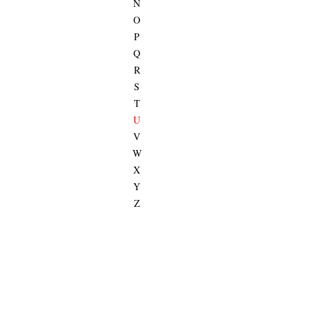
N
O
P
Q
R
S
T
U
V
W
X
Y
Z