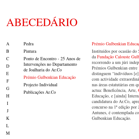
ABECEDÁRIO
A
Pedra
Prémio Gulbenkian Educa
B
Pintura
Instituídos por ocasião do 
da
Fundação Calouste Gul
C
Ponto de Encontro - 25 Anos de
recorrendo a um júri indep
Intervenções no Departamento
D
Prémios Gulbenkian entre
de Joalharia do Ar.Co
E
distinguem “indivíduos [e]
Prémio Gulbenkian Educação
com actividade extraordiná
F
Projecto Individual
nas áreas estatutárias em 
G
actua: Beneficência, Arte,
Publicações Ar.Co
H
Educação, e [ainda] Intern
candidatura do Ar.Co, apre
I
concurso na 1ª edição por
J
Antunes, é contemplada c
K
Gulbenkian Educação.
L
M