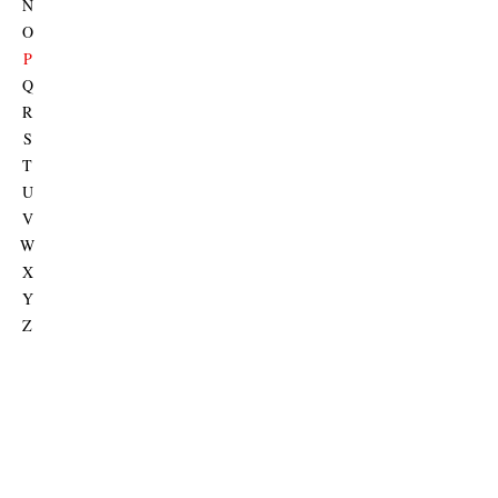
N
O
P
Q
R
S
T
U
V
W
X
Y
Z