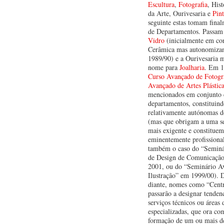
Escultura
,
Fotografia
, Hist
da Arte, Ourivesaria e
Pin
seguinte estas tomam fina
de Departamentos. Passam 
Vidro
(inicialmente em co
Cerâmica mas autonomiza
1989/90) e a Ourivesaria 
nome para
Joalharia
. Em 1
Curso Avançado de Fotogr
Avançado de Artes Plástic
mencionados em conjunto
departamentos, constituind
relativamente autónomas 
(mas que obrigam a uma se
mais exigente e constitue
eminentemente profissiona
também o caso do “Semin
de Design de Comunicação
2001, ou do “Seminário A
Ilustração” em 1999/00). 
diante, nomes como “Centr
passarão a designar tenden
serviços técnicos ou áreas
especializadas, que ora c
formação de um ou mais d