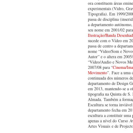
ora constituem áreas emin
experimentais (Vidro, Gra
Tipografia). Em 1999/2000
passa de disciplina (inser
a departamento autónomo, 
seu nome em 2001/02 para
Ilustração/Banda Desenhad
sucede com o Vídeo em 20
passa de centro a departa
nome “Vídeo/Som e Novos
Autor” e o altera em 2005
“Vídeo/Audio e Novos Me
2007/08 para “
Cinema/Im
Movimento
”. Face a uma 
continuada dos números de 
departamento de Design Gr
em 2013, mantendo-se a of
tipografia na Quinta de S.
Almada. Também a formaç
Escultura se torna inviável
departamento fecha em 201
escultura a constituir uma 
apenas a nível do Curso A
Artes Visuais e de Project