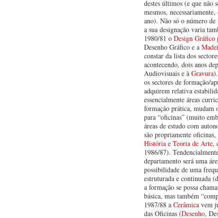
destes últimos (e que não s
mesmos, necessariamente, 
ano). Não só o número de s
a sua designação varia ta
1980/81 o
Design Gráfico
Desenho Gráfico e a
Madei
constar da lista dos secto
acontecendo, dois anos dep
Audiovisuais e à
Gravura
)
os sectores de formação/a
adquirem relativa estabilid
essencialmente áreas curric
formação prática, mudam 
para “oficinas” (muito em
áreas de estudo com auton
são propriamente oficinas
História e Teoria de Arte
,
1986/87). Tendencialmente
departamento será uma áre
possibilidade de uma frequ
estruturada e continuada 
a formação se possa chama
básica, mas também “comp
1987/88 a
Cerâmica
vem jun
das Oficinas (
Desenho
, De