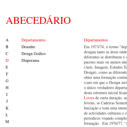
ABECEDÁRIO
A
Departamentos
Departamentos
B
Desenho
Em 1973/74, o termo “dep
designa tanto as áreas ond
C
Design Gráfico
diferentes se distribuem e
D
Diaporama
pacotes mais ou menos inte
E
(Arte, Imagem, Estudos Te
Design), como as diferente
F
obter uma formação contin
G
(caso em que o Design seria
H
o único verdadeiro depart
desta estrutura inicial fic
I
Livres
de curta duração, as
J
Jovens, as Cadeiras Semest
K
Iniciação e toda uma inte
de actividades culturais e 
L
periódicos visando comple
M
formação. Em 1976/77, “s