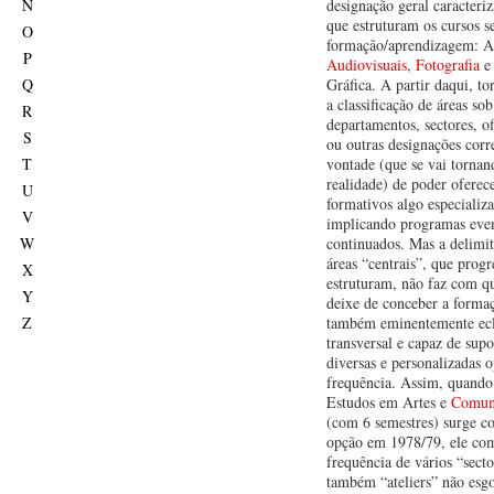
N
designação geral caracteriz
que estruturam os cursos s
O
formação/aprendizagem: Art
P
Audiovisuais
,
Fotografia
e 
Q
Gráfica. A partir daqui, to
a classificação de áreas s
R
departamentos, sectores, ofi
S
ou outras designações cor
T
vontade (que se vai torna
realidade) de poder oferec
U
formativos algo especializ
V
implicando programas eve
W
continuados. Mas a delimit
áreas “centrais”, que prog
X
estruturam, não faz com q
Y
deixe de conceber a form
Z
também eminentemente ecl
transversal e capaz de supo
diversas e personalizadas 
frequência. Assim, quando
Estudos em Artes e
Comuni
(com 6 semestres) surge 
opção em 1978/79, ele co
frequência de vários “sect
também “ateliers” não esgo