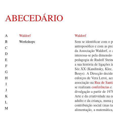
ABECEDÁRIO
A
Waldorf
Waldorf
B
Workshops
Sem se identificar com o 
antroposófico e com as prem
C
da Associação Waldorf, o 
D
interessa-se pela dimensão 
E
pedagogia de Rudolf Stein
a sua história de ligações à
F
Séc.XX (Kandinsky, Klee,
G
Beuys). A Direcção decide
H
esforços de Vera Leroi, ac
associação na
Rua de Sant
I
se realizam
conferências
e 
J
divulgação a partir de 197
K
Arte e da criatividade na 
adulto e da criança, numa 
L
contribuição social (mas 
M
alimentação, a matemática,