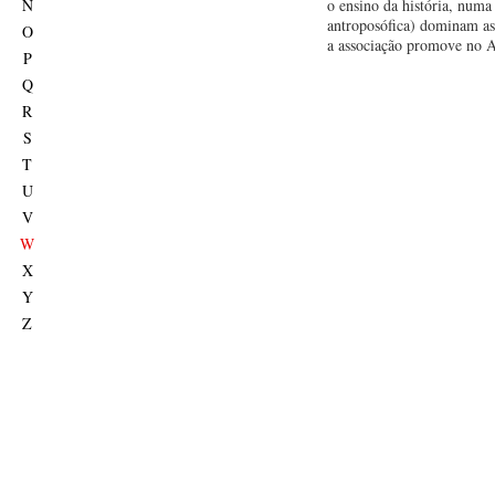
N
o ensino da história, numa
antroposófica) dominam as 
O
a associação promove no A
P
Q
R
S
T
U
V
W
X
Y
Z