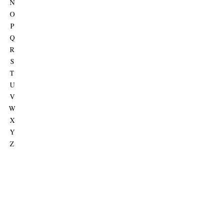
N
O
P
Q
R
S
T
U
V
W
X
Y
Z