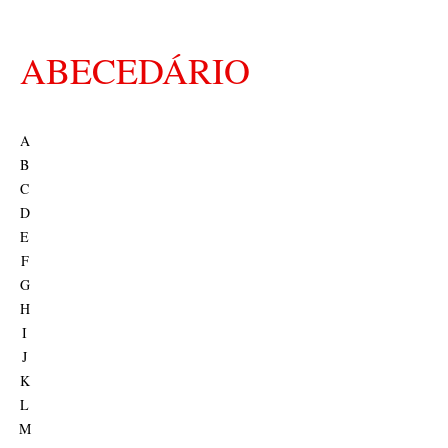
ABECEDÁRIO
A
B
C
D
E
F
G
H
I
J
K
L
M